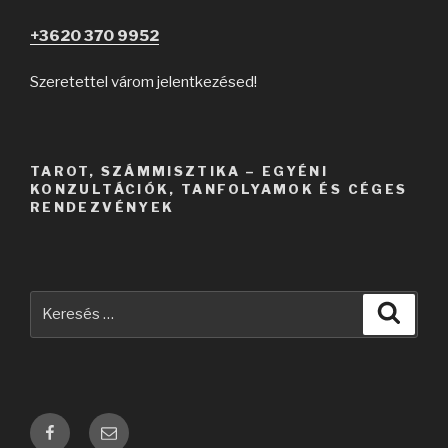
+3620 370 9952
Szeretettel várom jelentkezésed!
TAROT, SZÁMMISZTIKA – EGYÉNI
KONZULTÁCIÓK, TANFOLYAMOK ÉS CÉGES
RENDEZVÉNYEK
Keresés
Keres
a
következő
kifejezésre:
Facebook
Email