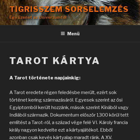
Tartalomhoz
TIGRISSZEM SORSELEMZÉS
Egy üzenet az Univerzumtól
Menü
TAROT KÁRTYA
A Tarot története napjainkig:
A Tarot eredete régen feledésbe merült, ezért sok
történet kering származásáról. Egyesek szerint az ősi
Egyiptomból került hozzánk, mások szerint Kínából vagy
Indiából származik. Dokumentum először 1300 körül tett
említést a Tarot-ról, a század vége felé VI. Károly francia
király nagyon kedvelte ezt a kártyajátékot. Ebből
azonban csak kevés kártyalap maradt ránk. A XV.