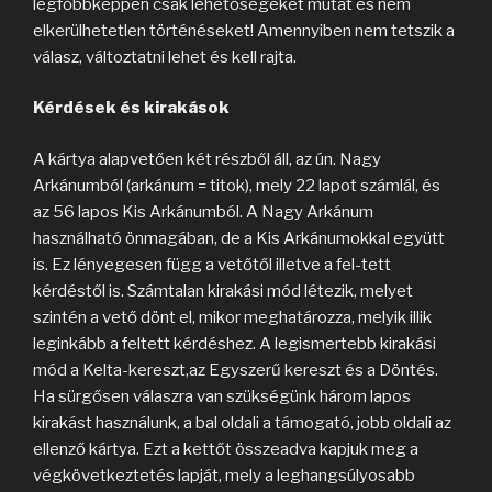
legfőbbképpen csak lehetőségeket mutat és nem
elkerülhetetlen történéseket! Amennyiben nem tetszik a
válasz, változtatni lehet és kell rajta.
Kérdések és kirakások
A kártya alapvetően két részből áll, az ún. Nagy
Arkánumból (arkánum = titok), mely 22 lapot számlál, és
az 56 lapos Kis Arkánumból. A Nagy Arkánum
használható önmagában, de a Kis Arkánumokkal együtt
is. Ez lényegesen függ a vetőtől illetve a fel-tett
kérdéstől is. Számtalan kirakási mód létezik, melyet
szintén a vető dönt el, mikor meghatározza, melyik illik
leginkább a feltett kérdéshez. A legismertebb kirakási
mód a Kelta-kereszt,az Egyszerű kereszt és a Döntés.
Ha sürgősen válaszra van szükségünk három lapos
kirakást használunk, a bal oldali a támogató, jobb oldali az
ellenző kártya. Ezt a kettőt összeadva kapjuk meg a
végkövetkeztetés lapját, mely a leghangsúlyosabb