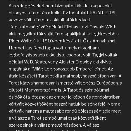
összefüggéseket nem bizonyították, de a kapcsolat
bizonyos a Tarot és a kollektív tudatalatti között. Ettől
kezdve vált a Tarot az okkultisták kedvelt
“foglalatosságává”: például Eliphas Levi, Oswald Wirth,
akik megalkották saját Tarot-paklijukat is, leghíresebb a
Rider Waite által 1910-ben készített. Ő az Aranyhajnal
Hermetikus Rend tagja volt, amely akkoriban a
legbefolyásosabb okkultista csoport volt. Tagjai voltak
például W. B. Yeats, vagy Aleister Crowley, aki kivívta
magának a “Világ Leggonoszabb Embere” címet. Az
átala készített Tarot pakli a mai napig használatban van. A
Tarot kártya hamarosan ismertté vált egész Európában, s
eljutott Magyarországra is. A Tarot és szimbólumai
ősidők óta léteznek az ember lelkében és gondolataiban,
kártyáit közvetítőként használhatjuk belsőnk felé. Nem a
kártyák, hanem a magasabb rendű bölcsesség adja meg
a választ: a Tarot szimbólumai csak közvetítőként
szerepelnek a válasz megértésében. A válasz