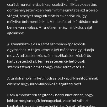
családi, munkahelyi, párkap-csolati konfliktusok esetén,
döntéshelyzeteinkben, valamint megmutatja azt a belső
világot, amelyet magunk előtt is elkendőzünk, így
mélyítve önismeretünket. Minden feltett kérdésben már
benne van a válasz. A Tarot nem más, mint kulcs saját
ajtóinkhoz.
A számmisztika és a Tarot szorosan kapcsolódik
egymáshoz. A teljes képet a két módszer együtt adja
meg. A teljes elemzés számmisztikai elemzésből és
kártyavetésből áll. Természetesen kérhető csak
számmisztikai elemzés vagy csak Tarot vetés is.
A tanfolyamon minkét módszerből kapunk ízelítőt, annak
ellenére hogy külön-külön kell elsajátítani őket.
Ezek a módszerek segítenek bennünket abban, hogy
jobban megismerjük önmagunkat, valamint választ
kaphatunk arra is, hogyan tudjuk életünket, teljesebben,