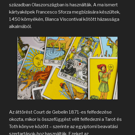
században Olaszországban is használták. A ma ismert
kártyaképek Francesco Sforza megbízására készültek,
1450 környékén, Bianca Viscontival kötött házassága
alkalmából.
Az áttörést Court de Gebelin 1871-es felfedezése
okozta, mikor is összefüggést vélt felfedezni a Tarot és
Toth könyve között – szerinte az egyiptomi beavatási
szertartások-hoz használták. Ezeket az