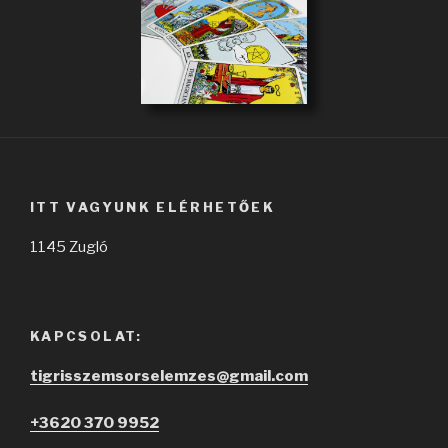
ITT VAGYUNK ELÉRHETŐEK
1145 Zugló
KAPCSOLAT:
tigrisszemsorselemzes@gmail.com
+3620 370 9952